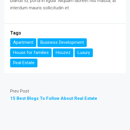
blandit id, porta in ligula. Aliquam laoreet nisl massa, at
interdum mauris sollicitudin et.
Tags
Apartment
Business Development
House for families
Houzez
Luxury
Real Estate
Prev Post
15 Best Blogs To Follow About Real Estate