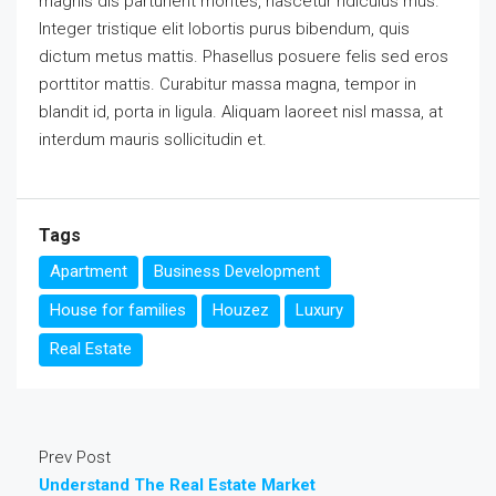
magnis dis parturient montes, nascetur ridiculus mus.
Integer tristique elit lobortis purus bibendum, quis
dictum metus mattis. Phasellus posuere felis sed eros
porttitor mattis. Curabitur massa magna, tempor in
blandit id, porta in ligula. Aliquam laoreet nisl massa, at
interdum mauris sollicitudin et.
Tags
Apartment
Business Development
House for families
Houzez
Luxury
Real Estate
Prev Post
Understand The Real Estate Market